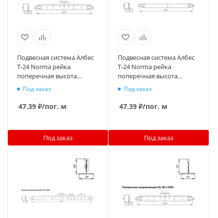
Подвесная система Албес
Подвесная система Албес
T-24 Norma рейка
T-24 Norma рейка
поперечная высота
поперечная высота
профиля 25мм, длина
профиля 18.5мм, длина
Под заказ
Под заказ
1200мм, металлик
600мм, металлик матовый
матовый
47.39
₽
/пог. м
47.39
₽
/пог. м
Под заказ
Под заказ