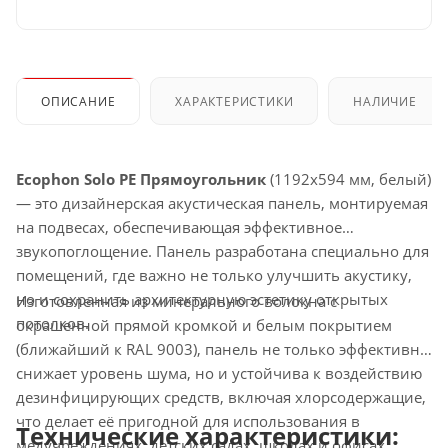
ОПИСАНИЕ
ХАРАКТЕРИСТИКИ
НАЛИЧИЕ
Ecophon Solo PE Прямоугольник
(1192x594 мм, белый)
— это дизайнерская акустическая панель, монтируемая
на подвесах, обеспечивающая эффективное
звукопоглощение. Панель разработана специально для
помещений, где важно не только улучшить акустику,
но и сохранить архитектурную эстетику открытых
Изготовленная из минерального волокна с
потолков.
окрашенной прямой кромкой и белым покрытием
(ближайший к RAL 9003), панель не только эффективно
снижает уровень шума, но и устойчива к воздействию
дезинфицирующих средств, включая хлорсодержащие,
что делает её пригодной для использования в
Технические характеристики:
медучреждениях, детских садах, школах и офисах.