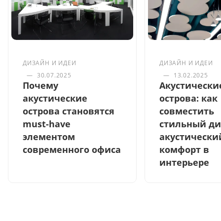
ДИЗАЙН И ИДЕИ
ДИЗАЙН И ИДЕИ
—
30.07.2025
—
13.02.2025
Почему
Акустически
акустические
острова: как
острова становятся
совместить
must-have
стильный ди
элементом
акустически
современного офиса
комфорт в
интерьере