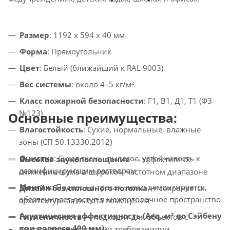
Размер
: 1192 x 594 x 40 мм
Форма
: Прямоугольник
Цвет
: Белый (ближайший к RAL 9003)
Вес системы
: около 4–5 кг/м²
Класс пожарной безопасности
: Г1, В1, Д1, Т1 (ФЗ
№123)
Основные преимущества:
Влагостойкость
: Сухие, нормальные, влажные
зоны (СП 50.13330.2012)
Очистка
: Сухая ткань, пылесос, устойчивость к
Высокое звукопоглощение
— эффективное
дезинфицирующим растворам
снижение шума в широком частотном диапазоне
Монтаж
: Подвес на тросах, легко демонтируется,
Дизайн без сплошного потолка
— сохраняется
обеспечивает доступ в межпотолочное пространство
архитектурная высота помещения
Акустическая эффективность (Aeq, м² по Сэйбену
Гигиеничность
— подходит для объектов с
при подвесе 400 мм)
:
высокими санитарными требованиями