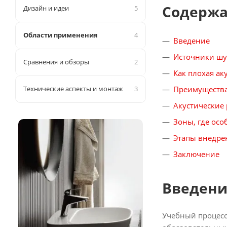
Содерж
Дизайн и идеи
5
Области применения
4
Введение
Источники шу
Сравнения и обзоры
2
Как плохая ак
Технические аспекты и монтаж
3
Преимущества
Акустические
Зоны, где осо
Этапы внедре
Заключение
Введени
Учебный процесс