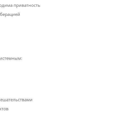
одима приватность
рберацией
системным:
мешательствами
нтов