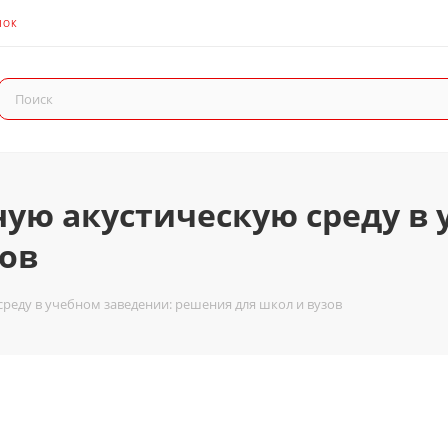
НОК
ную акустическую среду в
ов
среду в учебном заведении: решения для школ и вузов