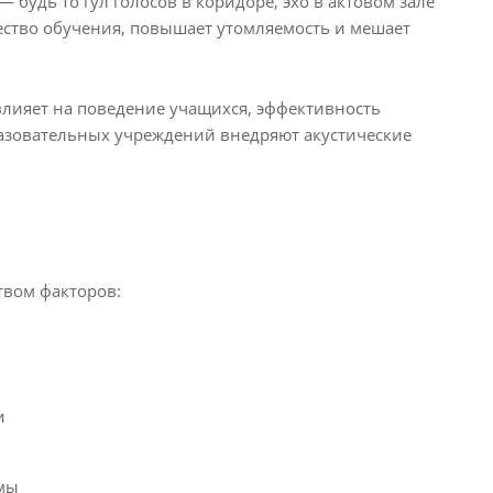
будь то гул голосов в коридоре, эхо в актовом зале
чество обучения, повышает утомляемость и мешает
влияет на поведение учащихся, эффективность
разовательных учреждений внедряют акустические
твом факторов:
и
емы