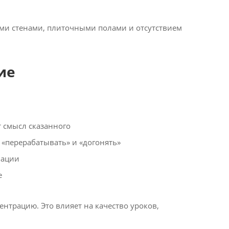
ыми стенами, плиточными полами и отсутствием
ие
т смысл сказанного
 «перерабатывать» и «догонять»
вации
е
ентрацию. Это влияет на качество уроков,