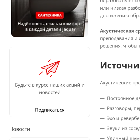
образовательных
или низкая разбо
достижению обра
Акустическая с
преподавания и 
решения, чтобы 
Источни
Акустические пр
Будьте в курсе наших акций и
новостей
Постоянное д
Разговоры, п
Подписаться
Эхо и реверб
Звуки из сос
Новости
Уличный шум: