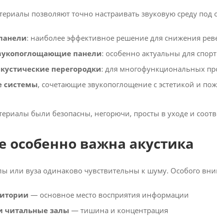
ериалы позволяют точно настраивать звуковую среду под 
панели
: наиболее эффективное решение для снижения реве
вукопоглощающие панели
: особенно актуальны для спор
кустические перегородки
: для многофункциональных пр
е системы
, сочетающие звукопоглощение с эстетикой и по
териалы были безопасны, негорючи, просты в уходе и соот
е особенно важна акустика
лы или вуза одинаково чувствительны к шуму. Особого вни
дитории
— основное место восприятия информации
и читальные залы
— тишина и концентрация