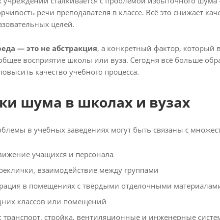
 учреждений сталкивается с проблемой избыточного шума — 
рчивость речи преподавателя в классе. Всё это снижает ка
зовательных целей.
реда — это не абстракция
, а конкретный фактор, который 
общее восприятие школы или вуза. Сегодня всё больше об
повысить качество учебного процесса.
ки шума в школах и вузах
облемы в учебных заведениях могут быть связаны с множес
вижение учащихся и персонала
ереклички, взаимодействие между группами
ерация в помещениях с твёрдыми отделочными материалам
едних классов или помещений
 транспорт, стройка, вентиляционные и инженерные сист