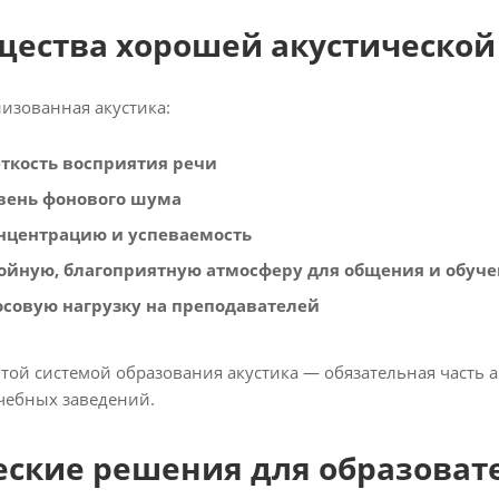
ества хорошей акустической
изованная акустика:
ткость восприятия речи
вень фонового шума
нцентрацию и успеваемость
койную, благоприятную атмосферу для общения и обуч
осовую нагрузку на преподавателей
витой системой образования акустика — обязательная часть
чебных заведений.
еские решения для образова