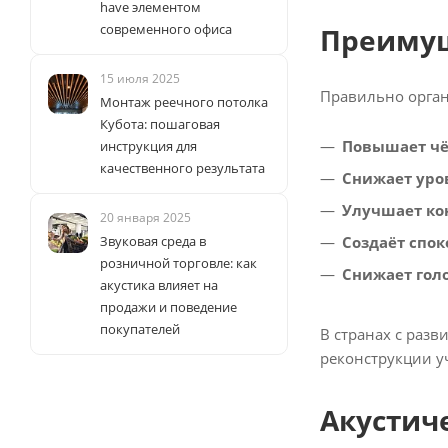
have элементом
современного офиса
Преимущ
15 июля 2025
Правильно орган
Монтаж реечного потолка
Кубота: пошаговая
Повышает чё
инструкция для
качественного результата
Снижает уро
Улучшает ко
20 января 2025
Звуковая среда в
Создаёт спо
розничной торговле: как
Снижает гол
акустика влияет на
продажи и поведение
покупателей
В странах с раз
реконструкции у
Акустич