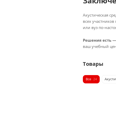
Заключ
Акустическая ср
всех участников 
или вуз по-наст
Решения есть —
ваш учебный цен
Товары
Все
24
Акусти