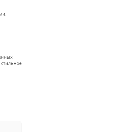
ми.
венных
 стильное