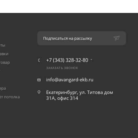
Подписаться на рассылку
аты
авки
+7 (343) 328-32-80
товар
ЗАКАЗАТЬ ЗВОНОК
т
info@avangard-ekb.ru
ера
Екатеринбург, ул. Титова дом
ёт потолка
31A, офис 314