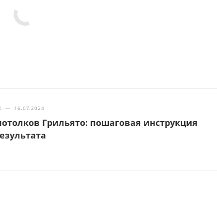
Ж
—
16.07.2024
отолков Грильято: пошаговая инструкция
результата