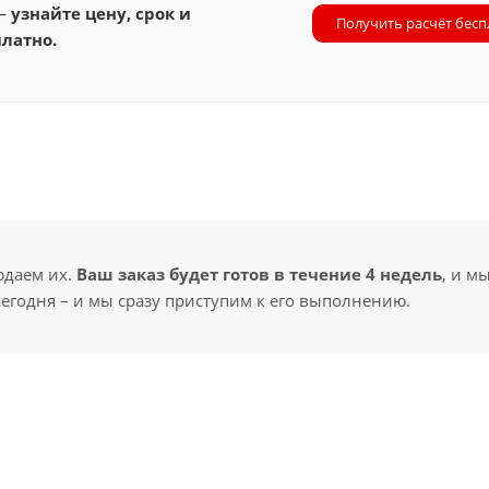
 —
узнайте цену, срок и
Получить расчёт бесп
латно.
юдаем их.
Ваш заказ будет готов в течение 4 недель
, и м
сегодня – и мы сразу приступим к его выполнению.