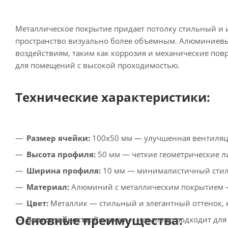
Металлическое покрытие придает потолку стильный и и
пространство визуально более объемным. Алюминиевы
воздействиям, таким как коррозия и механические по
для помещений с высокой проходимостью.
Технические характеристики:
Размер ячейки:
100х50 мм — улучшенная вентиляци
Высота профиля:
50 мм — четкие геометрические л
Ширина профиля:
10 мм — минималистичный стиль
Материал:
Алюминий с металлическим покрытием —
Цвет:
Металлик — стильный и элегантный оттенок, 
Основные преимущества:
Влагостойкость:
Высокая — идеально подходит для