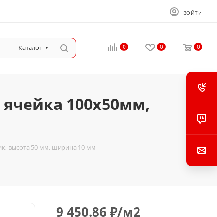
ВОЙТИ
0
0
0
Каталог
 ячейка 100х50мм,
к, высота 50 мм, ширина 10 мм
9 450.86
₽
/м2