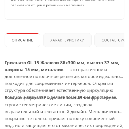
отличаться от цен в розничных магазинах
ОПИСАНИЕ
ХАРАКТЕРИСТИКИ
СОСТАВ СИС
Грильято GL-15 Жалюзи 86x300 мм, высота 37 мм,
ширина 15 мм, металлик
— это практичное и
долговечное потолочное решение, которое идеально
подходит для современных интерьеров. Открытая
структура обеспечивает естественную циркуляцию
воздуха и визуально делает помещение просторнее.
Высота профиля 37 мм и ширина 15 мм формируют
строгие геометрические линии, создавая
выразительный и элегантный дизайн. Металлическое
покрытие не только придает потолку современный
вид, но и защищает его от механических повреждений,