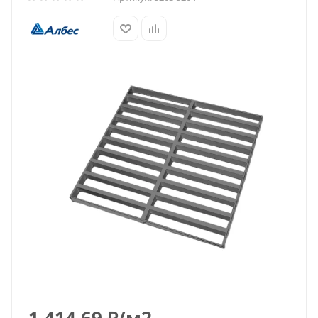
1 414.69
₽
/м2