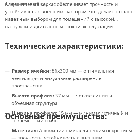
коррозии и влаги.
Алюминиевый каркас обеспечивает прочность и
устойчивость к внешним факторам, что делает потолок
надежным выбором для помещений с высокой
нагрузкой и длительным сроком эксплуатации.
Технические характеристики:
Размер ячейки:
86x300 мм — оптимальная
вентиляция и визуальное расширение
пространства.
Высота профиля:
37 мм — четкие линии и
объемная структура.
Ширина профиля:
15 мм — минималистичный и
Основные преимущества:
современный стиль.
Материал:
Алюминий с металлическим покрытием
— прочность, устойчивость к внешним