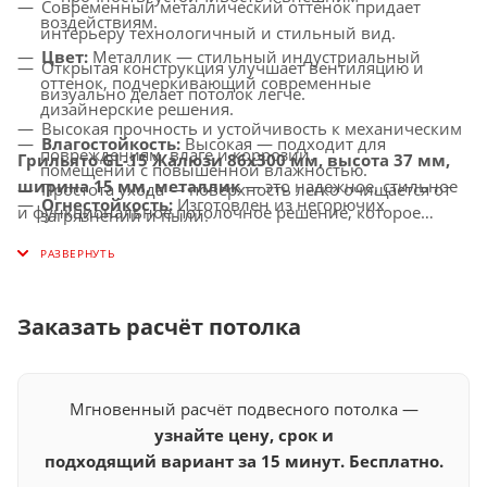
Современный металлический оттенок придает
воздействиям.
интерьеру технологичный и стильный вид.
Цвет:
Металлик — стильный индустриальный
Открытая конструкция улучшает вентиляцию и
оттенок, подчеркивающий современные
визуально делает потолок легче.
дизайнерские решения.
Высокая прочность и устойчивость к механическим
Влагостойкость:
Высокая — подходит для
повреждениям, влаге и коррозии.
Грильято GL-15 Жалюзи 86x300 мм, высота 37 мм,
помещений с повышенной влажностью.
ширина 15 мм, металлик
— это надежное, стильное
Простота ухода — поверхность легко очищается от
Огнестойкость:
Изготовлен из негорючих
и функциональное потолочное решение, которое
загрязнений и пыли.
материалов, соответствует современным стандартам
гармонично вписывается в современные интерьеры и
Универсальное применение — подходит для
безопасности.
подчеркивает их минималистичный дизайн.
офисов, торговых центров, бизнес-пространств,
Совместимость с освещением:
Идеально
медицинских и общественных помещений.
интегрируется с LED-светильниками и другими
Заказать расчёт потолка
осветительными системами.
Мгновенный расчёт подвесного потолка —
узнайте цену, срок и
подходящий вариант за 15 минут. Бесплатно.