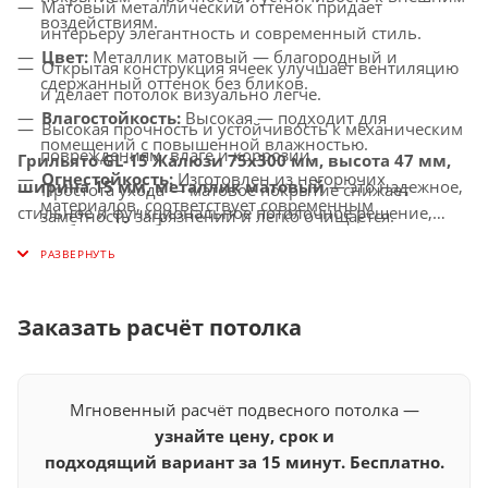
Матовый металлический оттенок придает
воздействиям.
интерьеру элегантность и современный стиль.
Цвет:
Металлик матовый — благородный и
Открытая конструкция ячеек улучшает вентиляцию
сдержанный оттенок без бликов.
и делает потолок визуально легче.
Влагостойкость:
Высокая — подходит для
Высокая прочность и устойчивость к механическим
помещений с повышенной влажностью.
повреждениям, влаге и коррозии.
Грильято GL-15 Жалюзи 75x300 мм, высота 47 мм,
Огнестойкость:
Изготовлен из негорючих
ширина 15 мм, металлик матовый
— это надежное,
Простота ухода — матовое покрытие снижает
материалов, соответствует современным
стильное и функциональное потолочное решение,
заметность загрязнений и легко очищается.
требованиям безопасности.
которое подчеркнет элегантность и современность
Универсальное применение — подходит для
любого интерьера.
Совместимость с освещением:
Идеально
офисов, торговых центров, бизнес-пространств,
сочетается с LED-светильниками и другими
медицинских и общественных помещений.
осветительными решениями.
Заказать расчёт потолка
Мгновенный расчёт подвесного потолка —
узнайте цену, срок и
подходящий вариант за 15 минут. Бесплатно.