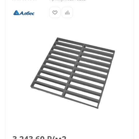
3 243.60
₽
/м2