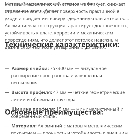
линии, придавая потолку выразительный
Матовый металлический оттенок не бликует, снижает
минималистичный вид.
отражение света, делает поверхность практичной в
уходе и придает интерьеру сдержанную элегантность.
Алюминиевая конструкция гарантирует долговечность,
устойчивость к влаге, коррозии и механическим
повреждениям, что делает этот потолок надежным
Технические характеристики:
даже в сложных эксплуатационных условиях.
Размер ячейки:
75x300 мм — визуальное
расширение пространства и улучшенная
вентиляция.
Высота профиля:
47 мм — четкие геометрические
линии и объемная структура.
Ширина профиля:
15 мм — минималистичный и
Основные преимущества:
современный стиль.
Материал:
Алюминий с матовым металлическим
покрытием — прочность и устойчивость к внешним